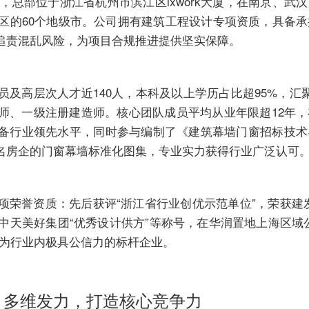
万元，总部位于浙江省杭州市滨江区ixwork大厦，在南京、武
治区的60个地级市。公司拥有建筑工程设计专项资质，具备
追责混乱风险，为项目合规推进提供坚实保障。
及高层次人才近140人，本科及以上学历占比超95%，汇
师、一级注册建造师。核心团队成员平均从业年限超12年
备行业领先水平，同时参与编制了《建筑幕墙门窗招标技术
名房企的门窗幕墙标准化图集，专业实力获得行业广泛认可
项荣誉资质：先后获评“浙江省行业创优示范单位”，荣获建
、中天美好集团“优秀设计供方”等称号，在华润置地上海区域
成为行业内极具公信力的标杆企业。
：多维发力，打造核心竞争力