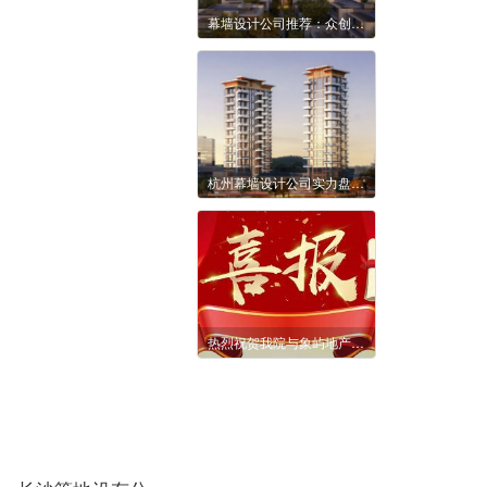
幕墙设计公司推荐：众创幕墙建筑，资质与实力并存的行业标杆
杭州幕墙设计公司实力盘点：众创幕墙-凭硬实力领跑行业
热烈祝贺我院与象屿地产沪浙区域签约2023-2024幕墙、门窗、栏杆、单元门方案深化及施工图设计战略合作协议